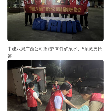
中建八局广西公司捐赠300件矿泉水、5顶救灾帐
篷