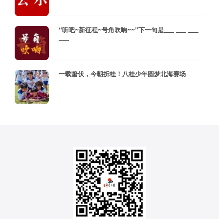
“听吧~新征程~号角吹响~~”下一句是___ ___ ___
___
一载蛰伏，今朝折桂！八桂少年圆梦北海赛场